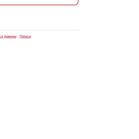
ся домены
·
Прокси