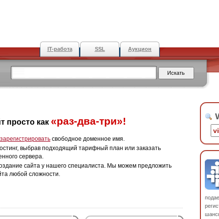
IT-работа
SSL
Аукцион
W
«раз-два-три»!
т просто как
зарегистрировать
свободное доменное имя.
остинг, выбрав подходящий тарифный план или заказать
енного сервера.
оздание сайта у нашего специалиста. Мы можем предложить
йта любой сложности.
пода
регис
шанс