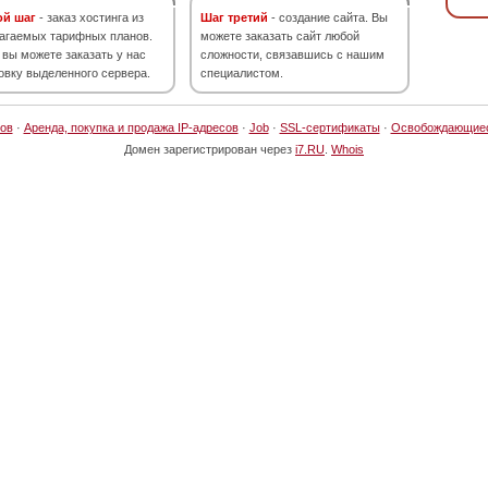
ой шаг
- заказ хостинга из
Шаг третий
- создание сайта. Вы
агаемых тарифных планов.
можете заказать сайт любой
 вы можете заказать у нас
сложности, связавшись с нашим
овку выделенного сервера.
специалистом.
ов
·
Аренда, покупка и продажа IP-адресов
·
Job
·
SSL-сертификаты
·
Освобождающие
Домен зарегистрирован через
i7.RU
.
Whois