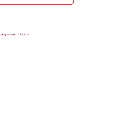
ся домены
·
Прокси