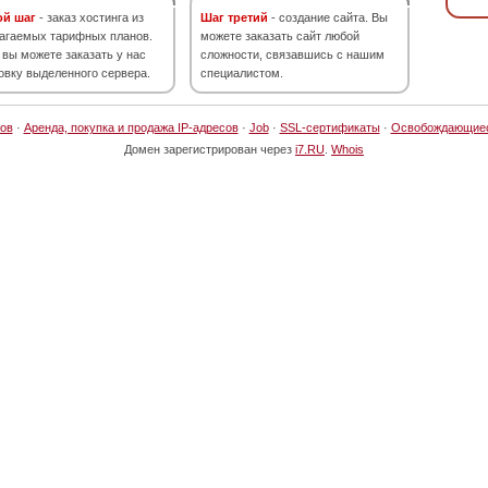
ой шаг
- заказ хостинга из
Шаг третий
- создание сайта. Вы
агаемых тарифных планов.
можете заказать сайт любой
 вы можете заказать у нас
сложности, связавшись с нашим
овку выделенного сервера.
специалистом.
ов
·
Аренда, покупка и продажа IP-адресов
·
Job
·
SSL-сертификаты
·
Освобождающие
Домен зарегистрирован через
i7.RU
.
Whois