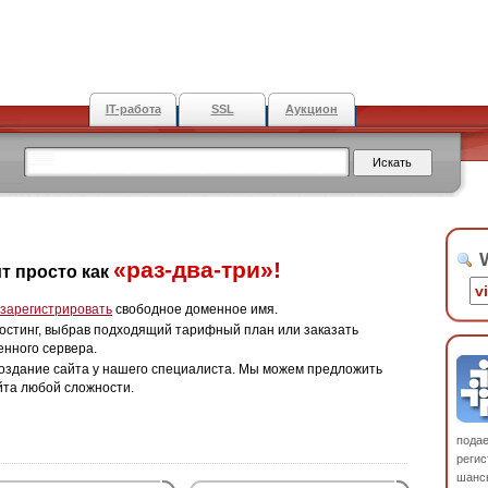
IT-работа
SSL
Аукцион
W
«раз-два-три»!
т просто как
зарегистрировать
свободное доменное имя.
остинг, выбрав подходящий тарифный план или заказать
енного сервера.
оздание сайта у нашего специалиста. Мы можем предложить
йта любой сложности.
пода
регис
шанс