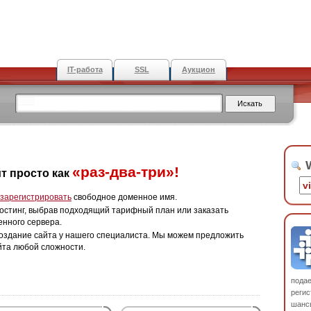
IT-работа
SSL
Аукцион
W
«раз-два-три»!
т просто как
зарегистрировать
свободное доменное имя.
остинг, выбрав подходящий тарифный план или заказать
енного сервера.
оздание сайта у нашего специалиста. Мы можем предложить
йта любой сложности.
пода
регис
шанс