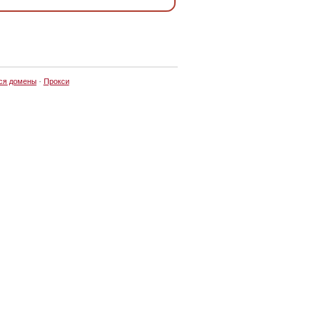
ся домены
·
Прокси