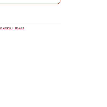
ся домены
·
Прокси