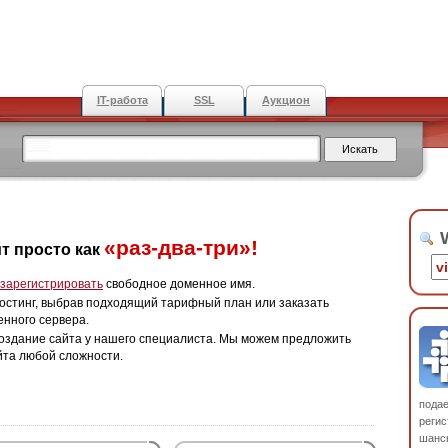
IT-работа
SSL
Аукцион
W
«раз-два-три»!
т просто как
зарегистрировать
свободное доменное имя.
остинг, выбрав подходящий тарифный план или заказать
енного сервера.
оздание сайта у нашего специалиста. Мы можем предложить
йта любой сложности.
пода
регис
шанс