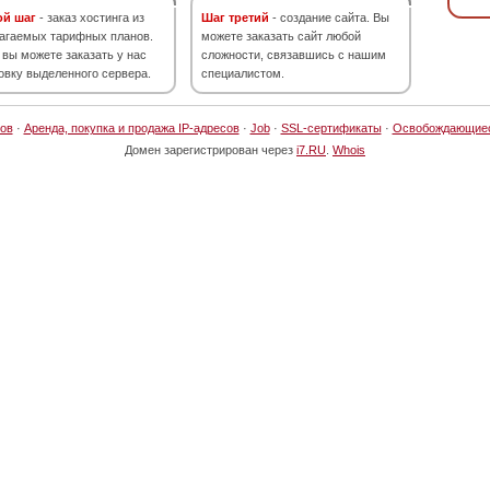
ой шаг
- заказ хостинга из
Шаг третий
- создание сайта. Вы
агаемых тарифных планов.
можете заказать сайт любой
 вы можете заказать у нас
сложности, связавшись с нашим
овку выделенного сервера.
специалистом.
ов
·
Аренда, покупка и продажа IP-адресов
·
Job
·
SSL-сертификаты
·
Освобождающие
Домен зарегистрирован через
i7.RU
.
Whois